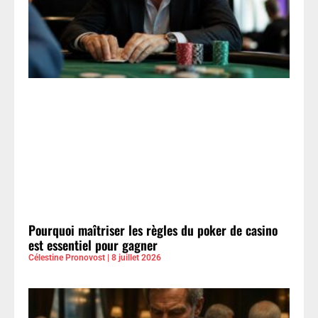
Pourquoi maîtriser les règles du poker de casino
est essentiel pour gagner
Célestine Pronovost
8 juillet 2026