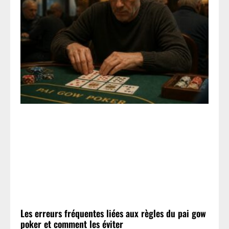
Les erreurs fréquentes liées aux règles du pai gow
poker et comment les éviter