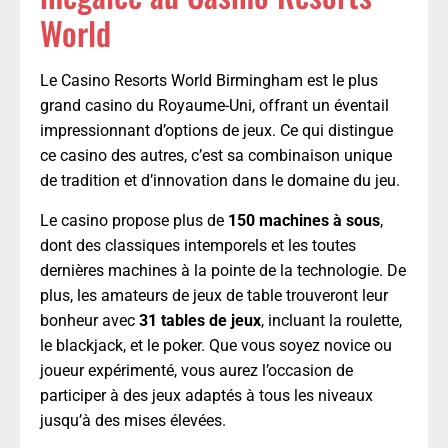
World
Le Casino Resorts World Birmingham est le plus
grand casino du Royaume-Uni, offrant un éventail
impressionnant d’options de jeux. Ce qui distingue
ce casino des autres, c’est sa combinaison unique
de tradition et d’innovation dans le domaine du jeu.
Le casino propose plus de
150 machines à sous
,
dont des classiques intemporels et les toutes
dernières machines à la pointe de la technologie. De
plus, les amateurs de jeux de table trouveront leur
bonheur avec
31 tables de jeux
, incluant la roulette,
le blackjack, et le poker. Que vous soyez novice ou
joueur expérimenté, vous aurez l’occasion de
participer à des jeux adaptés à tous les niveaux
jusqu’à des mises élevées.