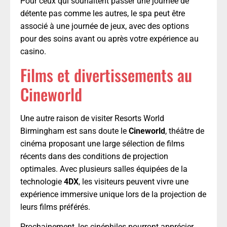
Pour ceux qui souhaitent passer une journée de
détente pas comme les autres, le spa peut être
associé à une journée de jeux, avec des options
pour des soins avant ou après votre expérience au
casino.
Films et divertissements au
Cineworld
Une autre raison de visiter Resorts World
Birmingham est sans doute le
Cineworld
, théâtre de
cinéma proposant une large sélection de films
récents dans des conditions de projection
optimales. Avec plusieurs salles équipées de la
technologie
4DX
, les visiteurs peuvent vivre une
expérience immersive unique lors de la projection de
leurs films préférés.
Prochainement, les cinéphiles pourront apprécier