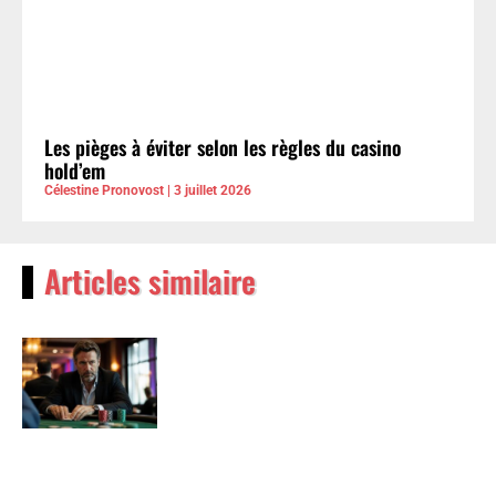
Les pièges à éviter selon les règles du casino
hold’em
Célestine Pronovost
3 juillet 2026
Articles similaire