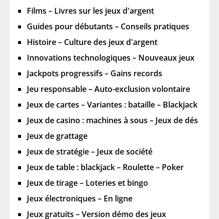
Films – Livres sur les jeux d'argent
Guides pour débutants – Conseils pratiques
Histoire – Culture des jeux d'argent
Innovations technologiques – Nouveaux jeux
Jackpots progressifs – Gains records
Jeu responsable – Auto-exclusion volontaire
Jeux de cartes – Variantes : bataille – Blackjack
Jeux de casino : machines à sous – Jeux de dés
Jeux de grattage
Jeux de stratégie – Jeux de société
Jeux de table : blackjack – Roulette – Poker
Jeux de tirage – Loteries et bingo
Jeux électroniques – En ligne
Jeux gratuits – Version démo des jeux