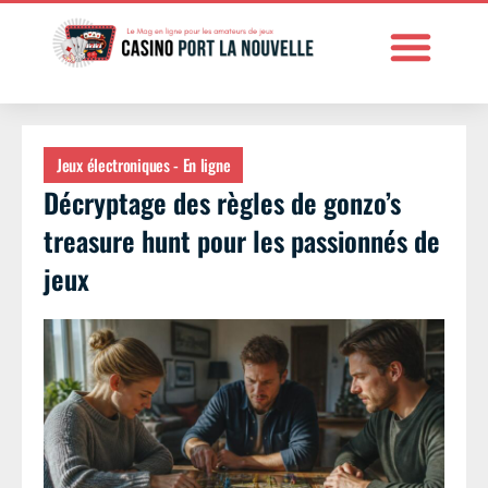
Tous Les Articles
Proposez Un Article
Jeux électroniques - En ligne
Décryptage des règles de gonzo’s
treasure hunt pour les passionnés de
jeux