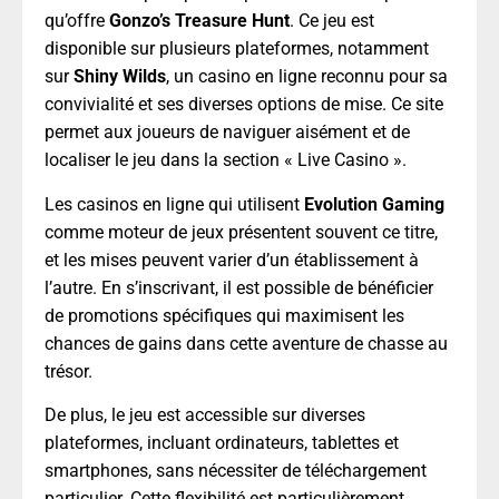
qu’offre
Gonzo’s Treasure Hunt
. Ce jeu est
disponible sur plusieurs plateformes, notamment
sur
Shiny Wilds
, un casino en ligne reconnu pour sa
convivialité et ses diverses options de mise. Ce site
permet aux joueurs de naviguer aisément et de
localiser le jeu dans la section « Live Casino ».
Les casinos en ligne qui utilisent
Evolution Gaming
comme moteur de jeux présentent souvent ce titre,
et les mises peuvent varier d’un établissement à
l’autre. En s’inscrivant, il est possible de bénéficier
de promotions spécifiques qui maximisent les
chances de gains dans cette aventure de chasse au
trésor.
De plus, le jeu est accessible sur diverses
plateformes, incluant ordinateurs, tablettes et
smartphones, sans nécessiter de téléchargement
particulier. Cette flexibilité est particulièrement