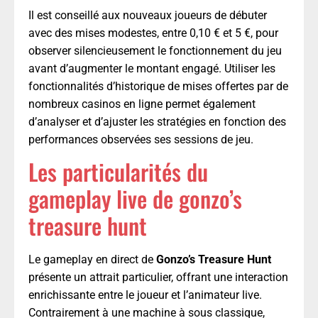
Il est conseillé aux nouveaux joueurs de débuter
avec des mises modestes, entre 0,10 € et 5 €, pour
observer silencieusement le fonctionnement du jeu
avant d’augmenter le montant engagé. Utiliser les
fonctionnalités d’historique de mises offertes par de
nombreux casinos en ligne permet également
d’analyser et d’ajuster les stratégies en fonction des
performances observées ses sessions de jeu.
Les particularités du
gameplay live de gonzo’s
treasure hunt
Le gameplay en direct de
Gonzo’s Treasure Hunt
présente un attrait particulier, offrant une interaction
enrichissante entre le joueur et l’animateur live.
Contrairement à une machine à sous classique,