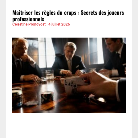
Maîtriser les règles du craps : Secrets des joueurs
professionnels
Célestine Pronovost
4 juillet 2026