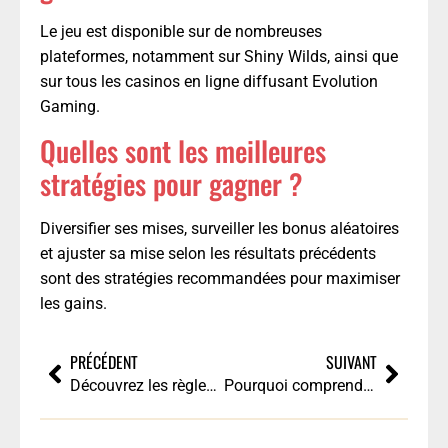
Le jeu est disponible sur de nombreuses
plateformes, notamment sur Shiny Wilds, ainsi que
sur tous les casinos en ligne diffusant Evolution
Gaming.
Quelles sont les meilleures
stratégies pour gagner ?
Diversifier ses mises, surveiller les bonus aléatoires
et ajuster sa mise selon les résultats précédents
sont des stratégies recommandées pour maximiser
les gains.
PRÉCÉDENT
SUIVANT
Découvrez les règles de deal or no deal pour maximiser vos gains
Pourquoi comprendre les règles de Jetx est essentiel pour progresser rapidement