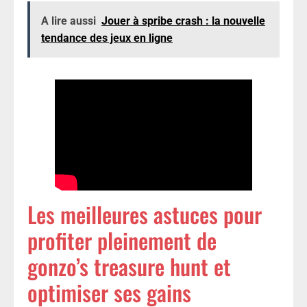
A lire aussi
Jouer à spribe crash : la nouvelle
tendance des jeux en ligne
Les meilleures astuces pour
profiter pleinement de
gonzo’s treasure hunt et
optimiser ses gains