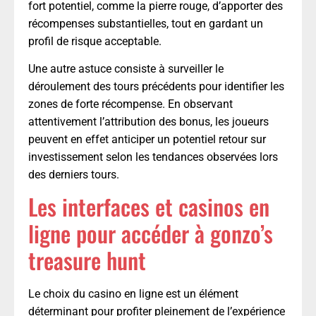
fort potentiel, comme la pierre rouge, d’apporter des
récompenses substantielles, tout en gardant un
profil de risque acceptable.
Une autre astuce consiste à surveiller le
déroulement des tours précédents pour identifier les
zones de forte récompense. En observant
attentivement l’attribution des bonus, les joueurs
peuvent en effet anticiper un potentiel retour sur
investissement selon les tendances observées lors
des derniers tours.
Les interfaces et casinos en
ligne pour accéder à gonzo’s
treasure hunt
Le choix du casino en ligne est un élément
déterminant pour profiter pleinement de l’expérience