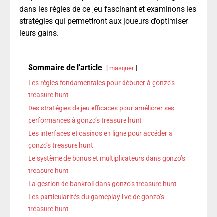
dans les règles de ce jeu fascinant et examinons les
stratégies qui permettront aux joueurs d’optimiser
leurs gains.
Sommaire de l'article
masquer
Les règles fondamentales pour débuter à gonzo’s
treasure hunt
Des stratégies de jeu efficaces pour améliorer ses
performances à gonzo’s treasure hunt
Les interfaces et casinos en ligne pour accéder à
gonzo’s treasure hunt
Le système de bonus et multiplicateurs dans gonzo’s
treasure hunt
La gestion de bankroll dans gonzo’s treasure hunt
Les particularités du gameplay live de gonzo’s
treasure hunt