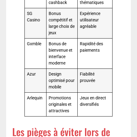
cashback
thématiques
SG
Bonus
Expérience
Casino
compétitif et
utilisateur
large choix de
agréable
jeux
Gxmble
Bonus de
Rapidité des
bienvenue et
paiements
interface
moderne
Azur
Design
Fiabilité
optimisé pour
prouvée
mobile
Arlequin
Promotions
Jeux en direct
originales et
diversifiés
attractives
Les pièges à éviter lors de