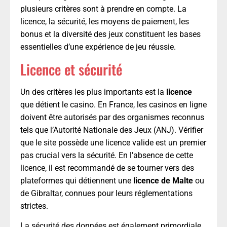
plusieurs critères sont à prendre en compte. La
licence, la sécurité, les moyens de paiement, les
bonus et la diversité des jeux constituent les bases
essentielles d’une expérience de jeu réussie.
Licence et sécurité
Un des critères les plus importants est la
licence
que détient le casino. En France, les casinos en ligne
doivent être autorisés par des organismes reconnus
tels que l’Autorité Nationale des Jeux (ANJ). Vérifier
que le site possède une licence valide est un premier
pas crucial vers la sécurité. En l’absence de cette
licence, il est recommandé de se tourner vers des
plateformes qui détiennent une
licence de Malte
ou
de Gibraltar, connues pour leurs réglementations
strictes.
La sécurité des données est également primordiale.