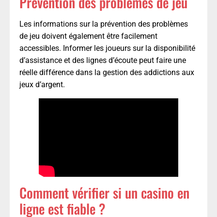
Prévention des problèmes de jeu
Les informations sur la prévention des problèmes
de jeu doivent également être facilement
accessibles. Informer les joueurs sur la disponibilité
d’assistance et des lignes d’écoute peut faire une
réelle différence dans la gestion des addictions aux
jeux d’argent.
Comment vérifier si un casino en
ligne est fiable ?