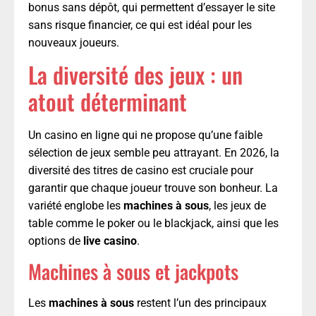
bonus sans dépôt, qui permettent d’essayer le site
sans risque financier, ce qui est idéal pour les
nouveaux joueurs.
La diversité des jeux : un
atout déterminant
Un casino en ligne qui ne propose qu’une faible
sélection de jeux semble peu attrayant. En 2026, la
diversité des titres de casino est cruciale pour
garantir que chaque joueur trouve son bonheur. La
variété englobe les
machines à sous
, les jeux de
table comme le poker ou le blackjack, ainsi que les
options de
live casino
.
Machines à sous et jackpots
Les
machines à sous
restent l’un des principaux