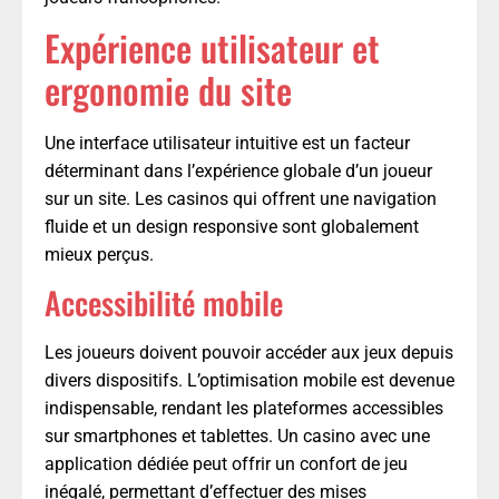
Expérience utilisateur et
ergonomie du site
Une interface utilisateur intuitive est un facteur
déterminant dans l’expérience globale d’un joueur
sur un site. Les casinos qui offrent une navigation
fluide et un design responsive sont globalement
mieux perçus.
Accessibilité mobile
Les joueurs doivent pouvoir accéder aux jeux depuis
divers dispositifs. L’optimisation mobile est devenue
indispensable, rendant les plateformes accessibles
sur smartphones et tablettes. Un casino avec une
application dédiée peut offrir un confort de jeu
inégalé, permettant d’effectuer des mises