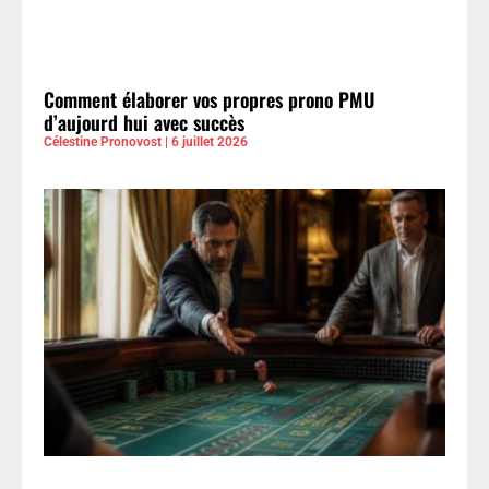
Comment élaborer vos propres prono PMU
d’aujourd hui avec succès
Célestine Pronovost
6 juillet 2026