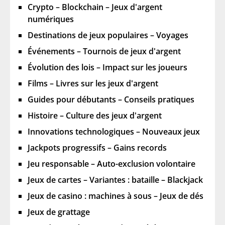
Crypto – Blockchain – Jeux d'argent
numériques
Destinations de jeux populaires – Voyages
Événements – Tournois de jeux d'argent
Évolution des lois – Impact sur les joueurs
Films – Livres sur les jeux d'argent
Guides pour débutants – Conseils pratiques
Histoire – Culture des jeux d'argent
Innovations technologiques – Nouveaux jeux
Jackpots progressifs – Gains records
Jeu responsable – Auto-exclusion volontaire
Jeux de cartes – Variantes : bataille – Blackjack
Jeux de casino : machines à sous – Jeux de dés
Jeux de grattage