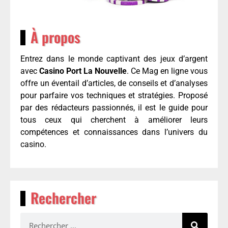
À propos
Entrez dans le monde captivant des jeux d’argent
avec
Casino Port La Nouvelle
. Ce Mag en ligne vous
offre un éventail d’articles, de conseils et d’analyses
pour parfaire vos techniques et stratégies. Proposé
par des rédacteurs passionnés, il est le guide pour
tous ceux qui cherchent à améliorer leurs
compétences et connaissances dans l’univers du
casino.
Rechercher