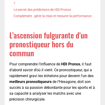
?
Le secret des prédictions de HDI Pronos
Complément : gérer la mise et mesurer la performance
L’ascension fulgurante d’un
pronostiqueur hors du
commun
Pour comprendre l’influence de
HDI Pronos
, il faut
d’abord savoir d’où il vient. Ce pronostiqueur, qui a
rapidement gravi les échelons pour devenir l’un des
meilleurs pronostiqueurs
de l’Hexagone, doit son
succès à sa passion débordante pour les sports et à
sa capacité à analyser les matchs avec une
précision chirurgicale.