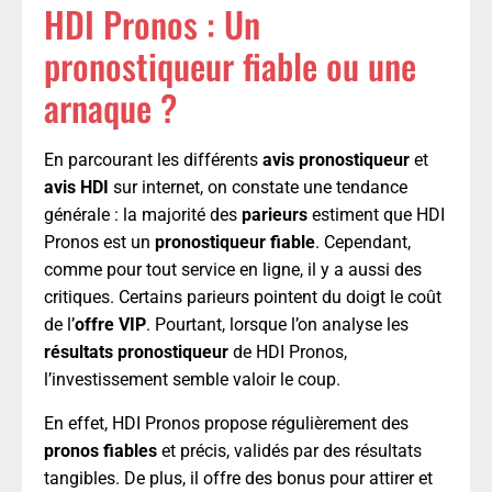
HDI Pronos : Un
pronostiqueur fiable ou une
arnaque ?
En parcourant les différents
avis pronostiqueur
et
avis HDI
sur internet, on constate une tendance
générale : la majorité des
parieurs
estiment que HDI
Pronos est un
pronostiqueur fiable
. Cependant,
comme pour tout service en ligne, il y a aussi des
critiques. Certains parieurs pointent du doigt le coût
de l’
offre VIP
. Pourtant, lorsque l’on analyse les
résultats pronostiqueur
de HDI Pronos,
l’investissement semble valoir le coup.
En effet, HDI Pronos propose régulièrement des
pronos fiables
et précis, validés par des résultats
tangibles. De plus, il offre des bonus pour attirer et