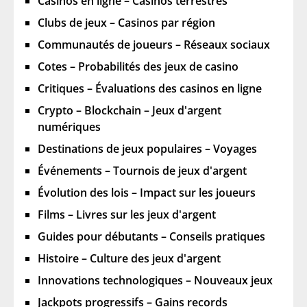
Casinos en ligne – Casinos terrestres
Clubs de jeux – Casinos par région
Communautés de joueurs – Réseaux sociaux
Cotes – Probabilités des jeux de casino
Critiques – Évaluations des casinos en ligne
Crypto – Blockchain – Jeux d'argent
numériques
Destinations de jeux populaires – Voyages
Événements – Tournois de jeux d'argent
Évolution des lois – Impact sur les joueurs
Films – Livres sur les jeux d'argent
Guides pour débutants – Conseils pratiques
Histoire – Culture des jeux d'argent
Innovations technologiques – Nouveaux jeux
Jackpots progressifs – Gains records