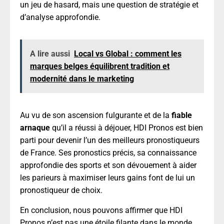
un jeu de hasard, mais une question de stratégie et
d’analyse approfondie.
A lire aussi
Local vs Global : comment les
marques belges équilibrent tradition et
modernité dans le marketing
Au vu de son ascension fulgurante et de la
fiable
arnaque
qu’il a réussi à déjouer, HDI Pronos est bien
parti pour devenir l’un des meilleurs pronostiqueurs
de France. Ses pronostics précis, sa connaissance
approfondie des sports et son dévouement à aider
les parieurs à maximiser leurs gains font de lui un
pronostiqueur de choix.
En conclusion, nous pouvons affirmer que HDI
Pronos n’est pas une étoile filante dans le monde