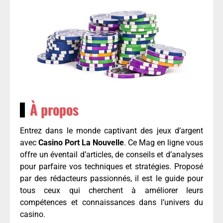
À propos
Entrez dans le monde captivant des jeux d’argent
avec
Casino Port La Nouvelle
. Ce Mag en ligne vous
offre un éventail d’articles, de conseils et d’analyses
pour parfaire vos techniques et stratégies. Proposé
par des rédacteurs passionnés, il est le guide pour
tous ceux qui cherchent à améliorer leurs
compétences et connaissances dans l’univers du
casino.