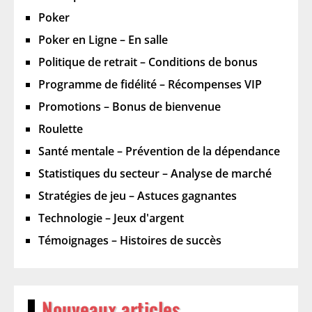
Poker
Poker en Ligne – En salle
Politique de retrait – Conditions de bonus
Programme de fidélité – Récompenses VIP
Promotions – Bonus de bienvenue
Roulette
Santé mentale – Prévention de la dépendance
Statistiques du secteur – Analyse de marché
Stratégies de jeu – Astuces gagnantes
Technologie – Jeux d'argent
Témoignages – Histoires de succès
Nouveaux articles