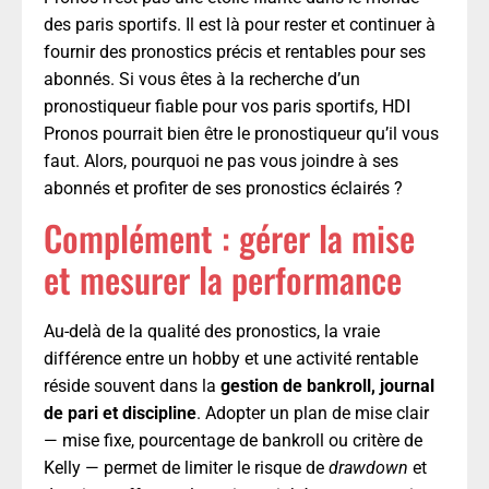
des paris sportifs. Il est là pour rester et continuer à
fournir des pronostics précis et rentables pour ses
abonnés. Si vous êtes à la recherche d’un
pronostiqueur fiable pour vos paris sportifs, HDI
Pronos pourrait bien être le pronostiqueur qu’il vous
faut. Alors, pourquoi ne pas vous joindre à ses
abonnés et profiter de ses pronostics éclairés ?
Complément : gérer la mise
et mesurer la performance
Au-delà de la qualité des pronostics, la vraie
différence entre un hobby et une activité rentable
réside souvent dans la
gestion de bankroll, journal
de pari et discipline
. Adopter un plan de mise clair
— mise fixe, pourcentage de bankroll ou critère de
Kelly — permet de limiter le risque de
drawdown
et