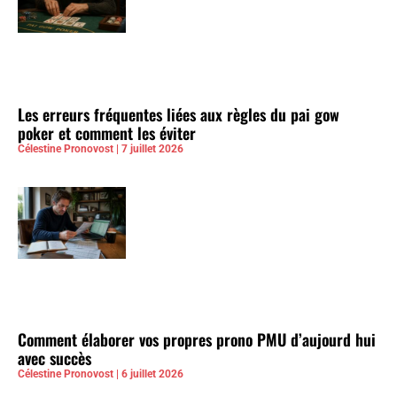
Les erreurs fréquentes liées aux règles du pai gow
poker et comment les éviter
Célestine Pronovost
7 juillet 2026
Comment élaborer vos propres prono PMU d’aujourd hui
avec succès
Célestine Pronovost
6 juillet 2026