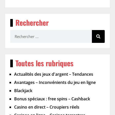
Rechercher
Toutes les rubriques
Actualités des jeux d'argent – Tendances
Avantages – Inconvénients du jeu en ligne
Blackjack
Bonus spéciaux : free spins – Cashback
Casino en direct – Croupiers réels