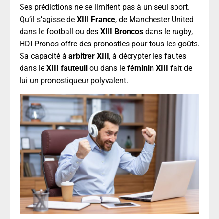
Ses prédictions ne se limitent pas à un seul sport.
Qu’il s’agisse de
XIII France
, de Manchester United
dans le football ou des
XIII Broncos
dans le rugby,
HDI Pronos offre des pronostics pour tous les goûts.
Sa capacité à
arbitrer XIII
, à décrypter les fautes
dans le
XIII fauteuil
ou dans le
féminin XIII
fait de
lui un pronostiqueur polyvalent.